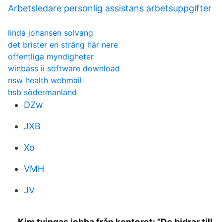
Arbetsledare personlig assistans arbetsuppgifter
linda johansen solvang
det brister en sträng här nere
offentliga myndigheter
winbass ii software download
nsw health webmail
hsb södermanland
DZw
JXB
Xo
VMH
JV
Kim tvingas jobba från kontoret: “De bidrar till