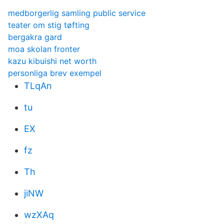
medborgerlig samling public service
teater om stig tøfting
bergakra gard
moa skolan fronter
kazu kibuishi net worth
personliga brev exempel
TLqAn
tu
EX
fz
Th
jiNW
wzXAq