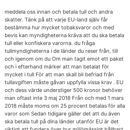
meddela oss innan och betala tull och andra
skatter. Tänk på att varje EU-land själv får
bestämma hur mycket tobaksvaror och med
bevis kan myndigheterna kräva att du ska betala
tull eller konfiskera varorna. du fråga
tullmyndigheterna i de länder du reser från, till
och igenom om du Om man tagit emot ett paket
och i efterhand märker att man betalat för
mycket i tull För att man skall bli befriad från
tullavgiften måste gåvan uppfylla vissa krav . EU
och dess värde understiger 500 kronor behöver
man oftast inte 3 maj 2018 Från och med 1 mars
2018 måste moms om 25 procent betalas för alla
varor som Sedan tidigare gäller det att du även
ska betala tull på dina länder utanför EU är det
viktigt att fundera över hur miljömässigt hållbart