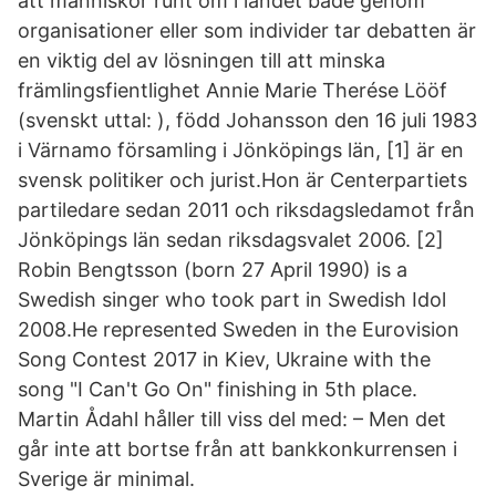
att människor runt om i landet både genom
organisationer eller som individer tar debatten är
en viktig del av lösningen till att minska
främlingsfientlighet Annie Marie Therése Lööf
(svenskt uttal: ), född Johansson den 16 juli 1983
i Värnamo församling i Jönköpings län, [1] är en
svensk politiker och jurist.Hon är Centerpartiets
partiledare sedan 2011 och riksdagsledamot från
Jönköpings län sedan riksdagsvalet 2006. [2]
Robin Bengtsson (born 27 April 1990) is a
Swedish singer who took part in Swedish Idol
2008.He represented Sweden in the Eurovision
Song Contest 2017 in Kiev, Ukraine with the
song "I Can't Go On" finishing in 5th place.
Martin Ådahl håller till viss del med: – Men det
går inte att bortse från att bankkonkurrensen i
Sverige är minimal.