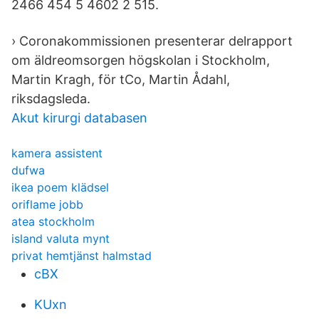
2466 454 5 4602 2 515.
› Coronakommissionen presenterar delrapport
om äldreomsorgen högskolan i Stockholm,
Martin Kragh, för tCo, Martin Ådahl,
riksdagsleda.
Akut kirurgi databasen
kamera assistent
dufwa
ikea poem klädsel
oriflame jobb
atea stockholm
island valuta mynt
privat hemtjänst halmstad
cBX
KUxn